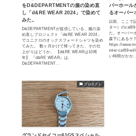
をD&DEPARTMENTの服の染め直
バーホール
し「d&RE WEAR 2024」で染めて
るオーバー
みた。
以前、ここで記
ター）のcal
D&DEPARTMENTが提供している、服の染
た。オーバー
め直しプロジェクト「d&RE WEAR 2024」
森下にあるケ
でユニクロのオックスフォードシャツを染め
https://www.m
てみた。 数ヶ月かけて帰ってきた、その仕
inter-cal89-
上がりはどうか。 【d&RE WEARは10周
い時間がかか..
年】 『d&RE WEAR』は、
D&DEPARTMENT...
プロダクト
グランドセイコー61GSスペシャル