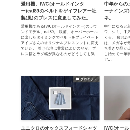
愛用機、IWC(オールドインタ
中年からのメ
ー)cal89のベルトをゲイフレアー社
ーナインズ)
製(風)のブレスに変更してみた。
ネ。
愛用機であるIWC(オールドインター)のラウ
中年になると
ンドモデル、cal89。 以前、オーバーホール
ワ、シミ、手
に出したタイミングでベルトをプライベート
くる。 疲れ
アイズさんのオリジナルブレスレットに変え
は、メガネが
ていた。 着け心地は非常によいのだが、ブ
ち着きや品が
レス幅とラグ幅が異なるのがどうしても気...
し始めて一年
ガ...
プロダクト
ユニクロのオックスフォードシャツ
IWC(オール