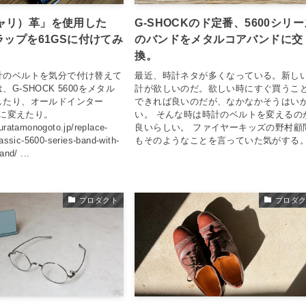
ャリ）革」を使用した
G-SHOCKのド定番、5600シリ
ラップを61GSに付けてみ
のバンドをメタルコアバンドに交
換。
計のベルトを気分で付け替えて
最近、時計ネタが多くなっている。新し
G-SHOCK 5600をメタル
計が欲しいのだ。欲しい時にすぐ買うこ
したり、オールドインター
できれば良いのだが、なかなかそうはい
スに変えたり。
い。 そんな時は時計のベルトを変えるの
uratamonogoto.jp/replace-
良いらしい。 ファイヤーキッズの野村顧
assic-5600-series-band-with-
もそのようなことを言っていた気がする。.
and/ ...
プロダクト
プロダ