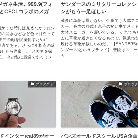
ガネ生活。999.9(フォ
サンダースのミリタリーコレクシ
とCFCLコラボのメガ
ンがもう一足ほしい
滅多に革靴は履かない。仕事でも大体ス
カー、身内の葬式も息子の祝い事でさえ
若かった時には見えなかったシ
大体スニーカーを履いている。 それでも
穴の開きなどなど色々目立って
まに革靴が履きたくなるもので、気兼ね
た中年の顔を誤魔化すために
履ける革靴が欲しいのだ。 【SANDERS
最適である。さらに年相応の落
ンダース)というブランド】 普段はスニー
出せたら尚良し。 メガネを探
カ...
弱。 今の私に最適であろうメ
プロダクト
プロダ
ドインター)cal89がオー
バンズオールドスクールUSA企画