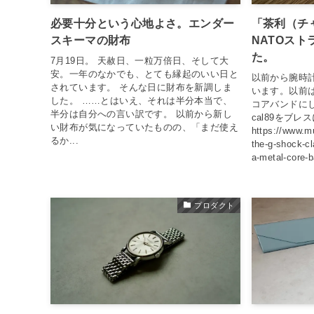
必要十分という心地よさ。エンダー
「茶利（チ
スキーマの財布
NATOスト
た。
7月19日。 天赦日、一粒万倍日、そして大
安。一年のなかでも、とても縁起のいい日と
以前から腕時
されています。 そんな日に財布を新調しま
います。以前は、
した。 ……とはいえ、それは半分本当で、
コアバンドに
半分は自分への言い訳です。 以前から新し
cal89をブレ
い財布が気になっていたものの、「まだ使え
https://www.m
るか...
the-g-shock-cl
a-metal-core-b
プロダクト