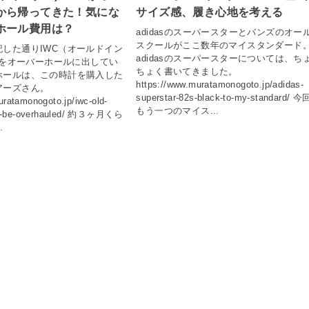
から帰ってきた！気にな
サイズ感、履き心地を考える
ホール費用は？
adidasのスーパースターとバンズのオー
スクールがここ数年のマイスタンダード
した通りIWC（オールドイン
adidasのスーパースターについては、ち
89をオーバーホールに出してい
ちょく書いてきました。
ホールは、この時計を購入した
https://www.muratamonogoto.jp/adidas-
アーズさん。
superstar-82s-black-to-my-standard/ 
uratamonogoto.jp/iwc-old-
もう一つのマイス...
will-be-overhauled/ 約３ヶ月くら
.