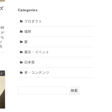
ーズ
Categories
プロダクト
い時
場所
とが
かな
家
が
問
..
展示・イベント
日本茶
本・コンテンツ
クト
検索