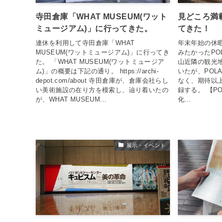
寺田倉庫「WHAT MUSEUM(ワット
見どころ満
ミュージアム)」に行ってきた。
てきた！
連休を利用して寺田倉庫「WHAT
年末年始の休
MUSEUM(ワットミュージアム)」に行ってき
みたかったPO
た。 「WHAT MUSEUM(ワットミュージア
山近隣の観光
ム)」の概要は下記の通り。 https://archi-
いたが、POL
depot.com/about 寺田倉庫が、倉庫会社らし
なく、期待以
い美術施設の在り方を模索し、辿り着いたの
録する。 【P
が、WHAT MUSEUM...
化...
展示・イベント