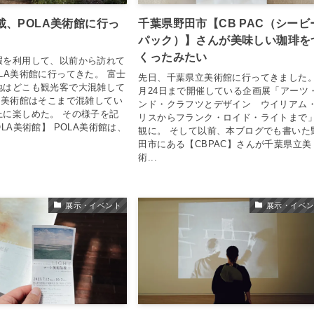
載、POLA美術館に行っ
千葉県野田市【CB PAC（シービ
パック）】さんが美味しい珈琲を
くったみたい
暇を利用して、以前から訪れて
LA美術館に行ってきた。 富士
先日、千葉県立美術館に行ってきました。
地はどこも観光客で大混雑して
月24日まで開催している企画展「アーツ
A美術館はそこまで混雑してい
ンド・クラフツとデザイン ウイリアム
上に楽しめた。 その様子を記
リスからフランク・ロイド・ライトまで
OLA美術館】 POLA美術館は、
観に。 そして以前、本ブログでも書いた
田市にある【CBPAC】さんが千葉県立美
術...
展示・イベント
展示・イベ