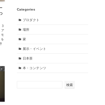
ー
Categories
つ
プロダクト
 3
場所
・ア
・モ
家
」を
野
展示・イベント
日本茶
本・コンテンツ
ント
検索