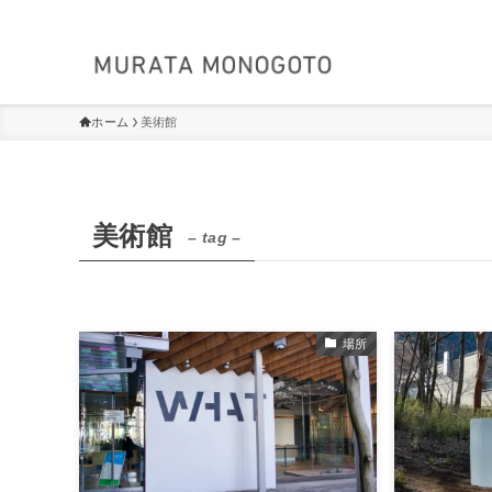
ホーム
美術館
美術館
– tag –
場所