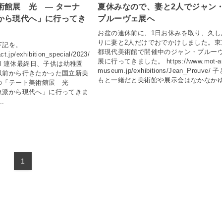
術館展 光 ― ターナ
夏休みなので、妻と2人でジャン
から現代へ」に行ってき
プルーヴェ展へ
お盆の連休前に、1日お休みを取り、久し
りに妻と2人だけでおでかけしました。東
下記を。
都現代美術館で開催中のジャン・プルー
ct.jp/exhibition_special/2023/
展に行ってきました。 https://www.mot-ar
x.html 連休最終日、子供は幼稚園
museum.jp/exhibitions/Jean_Prouve/ 
以前から行きたかった国立新美
もと一緒だと美術館や展示会はなかなかゆ.
の「テート美術館展 光 ―
象派から現代へ」に行ってきま
.
1