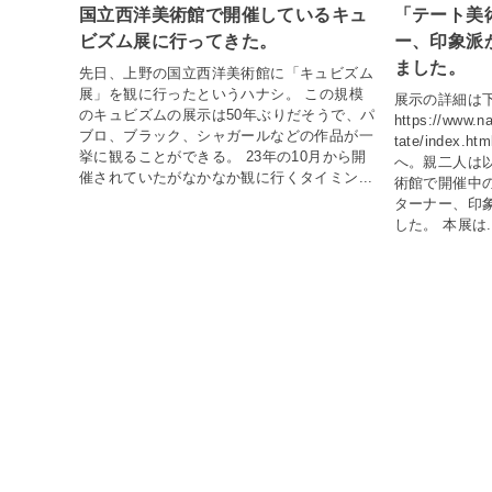
国立西洋美術館で開催しているキュ
「テート美
ビズム展に行ってきた。
ー、印象派
ました。
先日、上野の国立西洋美術館に「キュビズム
展」を観に行ったというハナシ。 この規模
展示の詳細は
のキュビズムの展示は50年ぶりだそうで、パ
https://www.na
ブロ、ブラック、シャガールなどの作品が一
tate/inde
挙に観ることができる。 23年の10月から開
へ。親二人は
催されていたがなかなか観に行くタイミン...
術館で開催中
ターナー、印
した。 本展は..