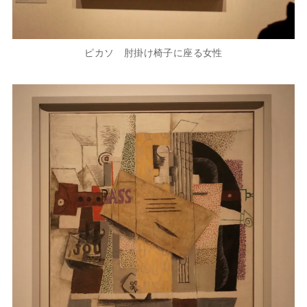
ピカソ 肘掛け椅子に座る女性