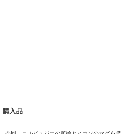
購入品
今回、コルビュジエの額絵とピカソのマグを購