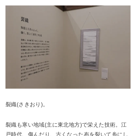
裂織(さきおり)。
裂織も寒い地域(主に東北地方)で栄えた技術。江
戸時代、傷んだり、古くなった布を裂いて糸にし