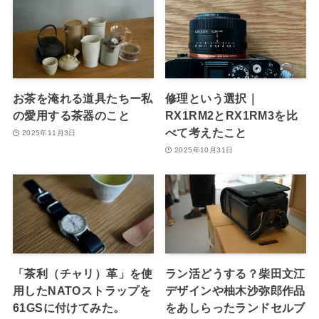
お茶を淹れる道具たちー私
修理という選択｜
の愛用する茶器のこと
RX1RM2とRX1RM3を比
べて考えたこと
2025年11月3日
2025年10月31日
「茶利（チャリ）革」を使
ラン活どうする？柴田文江
用したNATOストラップを
デザインや柚木沙弥郎作品
61GSに付けてみた。
をあしらったランドセルブ