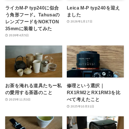
ライカM-P typ240に似合
Leica M-P typ240を迎え
う角形フード。Tahusaの
ました
レンズフードをNOKTON
2026年1月17日
35mmに装着してみた
2026年4月5日
お茶を淹れる道具たちー私
修理という選択｜
の愛用する茶器のこと
RX1RM2とRX1RM3を比
べて考えたこと
2025年11月3日
2025年10月31日