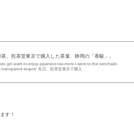
緑茶。煎茶堂東京で購入した茶葉、静岡の「香駿」。
o.jp/i-want-to-enjoy-japanese-tea-more-i-went-to-the-senchado-
buy-a-transparent-teapot/ 先日、煎茶堂東京で購入...
います！