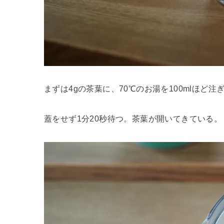
まずは4gの茶葉に、70℃のお湯を100mlほど注
蓋をせず1分20秒待つ。茶葉が開いてきている。