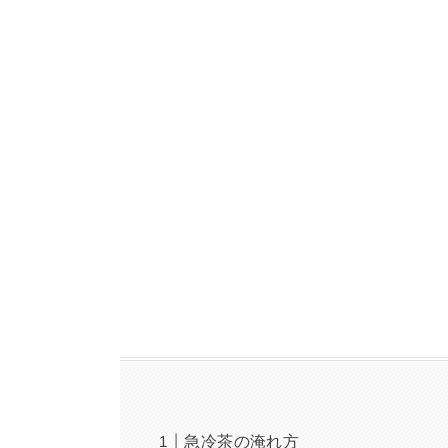
急冷茶の淹れ方