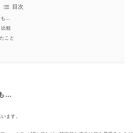
目次
でも…
さ比較
たこと
も…
思います。