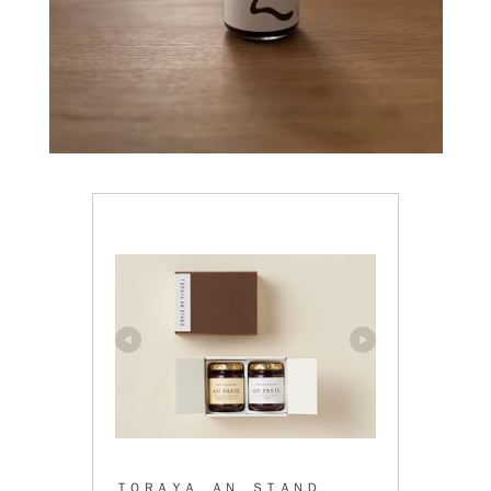
ＴＯＲＡＹＡ ＡＮ ＳＴＡＮＤ