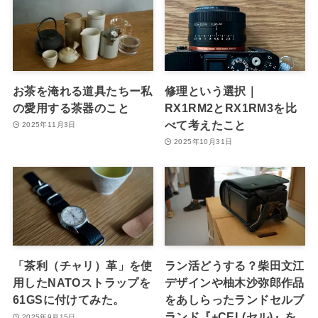
お茶を淹れる道具たちー私
修理という選択｜
の愛用する茶器のこと
RX1RM2とRX1RM3を比
べて考えたこと
2025年11月3日
2025年10月31日
「茶利（チャリ）革」を使
ラン活どうする？柴田文江
用したNATOストラップを
デザインや柚木沙弥郎作品
61GSに付けてみた。
をあしらったランドセルブ
ランド『+CEL(セル)』を
2025年9月15日