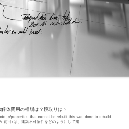
の解体費用の相場は？段取りは？
o.jp/properties-that-cannot-be-rebuilt-this-was-done-to-rebuild-
te-part-2/ 前回↑は、建築不可物件をどのようにして建...