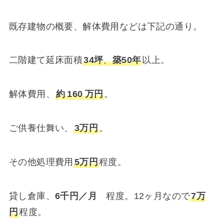
既存建物の概要、解体費用などは下記の通り。
二階建て延床面積
34坪
、
築50年
以上。
解体費用、
約
160
万円
。
ご供養仕舞い、
3万円
。
その他処理費用
5万円
程度。
貸し倉庫、
6千円／月
程度。12ヶ月なので
7万
円
程度。