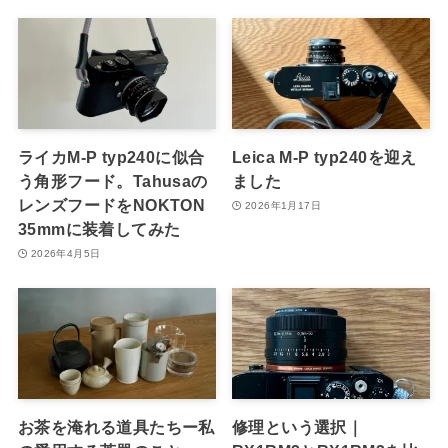
ライカM-P typ240に似合
Leica M-P typ240を迎え
う角形フード。Tahusaの
ました
レンズフードをNOKTON
2026年1月17日
35mmに装着してみた
2026年4月5日
お茶を淹れる道具たちー私
修理という選択｜