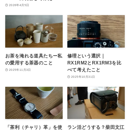
2026年4月5日
お茶を淹れる道具たちー私
修理という選択｜
の愛用する茶器のこと
RX1RM2とRX1RM3を比
べて考えたこと
2025年11月3日
2025年10月31日
「茶利（チャリ）革」を使
ラン活どうする？柴田文江