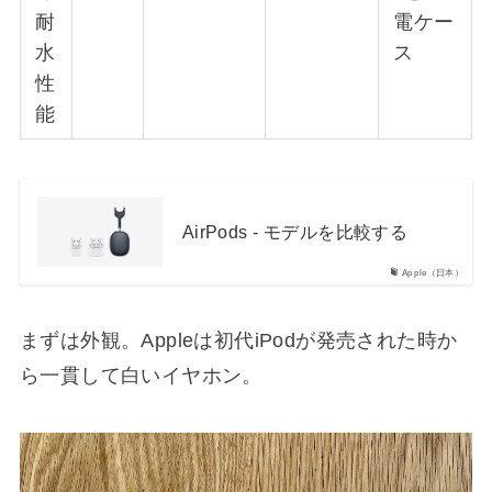
耐
電ケー
水
ス
性
能
AirPods - モデルを比較する
Apple（日本）
まずは外観。Appleは初代iPodが発売された時か
ら一貫して白いイヤホン。