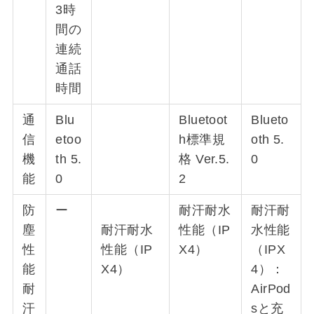
3時
間の
連続
通話
時間
通
Blu
Bluetoot
Blueto
信
etoo
h標準規
oth 5.
機
th 5.
格 Ver.5.
0
能
0
2
防
ー
耐汗耐水
耐汗耐
塵
耐汗耐水
性能（IP
水性能
性
性能（IP
X4）
（IPX
能
X4）
4）：
耐
AirPod
汗
sと充