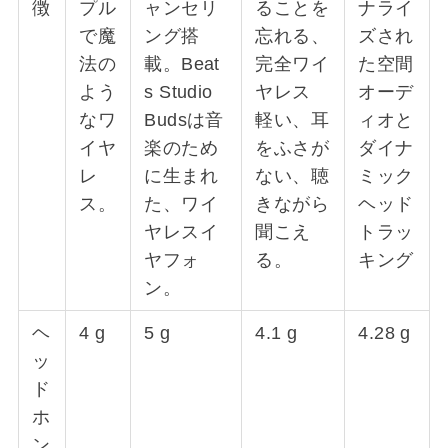
徴
プル
ャンセリ
ることを
ナライ
で魔
ング搭
忘れる、
ズされ
法の
載。Beat
完全ワイ
た空間
よう
s Studio
ヤレス
オーデ
なワ
Budsは音
軽い、耳
ィオと
イヤ
楽のため
をふさが
ダイナ
レ
に生まれ
ない、聴
ミック
ス。
た、ワイ
きながら
ヘッド
ヤレスイ
聞こえ
トラッ
ヤフォ
る。
キング
ン。
ヘ
4 g
5 g
4.1 g
4.28 g
ッ
ド
ホ
ン