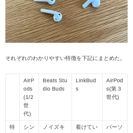
それぞれのわかりやすい特徴を下記にまとめた。
AirP
Beats Stu
LinkBud
AirPod
ods
dio Buds
s
s(第３
(1/2
世代)
世
代)
特
シン
ノイズキ
着けてい
パーソ