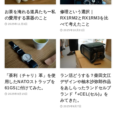
お茶を淹れる道具たちー私
修理という選択｜
の愛用する茶器のこと
RX1RM2とRX1RM3を比
べて考えたこと
2025年11月3日
2025年10月31日
「茶利（チャリ）革」を使
ラン活どうする？柴田文江
用したNATOストラップを
デザインや柚木沙弥郎作品
61GSに付けてみた。
をあしらったランドセルブ
ランド『+CEL(セル)』を
2025年9月15日
みてきた。
2025年9月7日