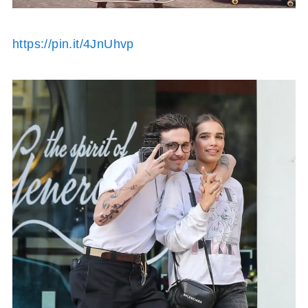
https://pin.it/4JnUhvp