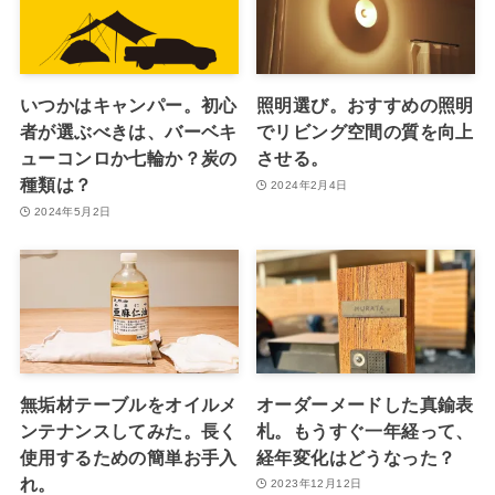
いつかはキャンパー。初心
照明選び。おすすめの照明
者が選ぶべきは、バーベキ
でリビング空間の質を向上
ューコンロか七輪か？炭の
させる。
種類は？
2024年2月4日
2024年5月2日
無垢材テーブルをオイルメ
オーダーメードした真鍮表
ンテナンスしてみた。長く
札。もうすぐ一年経って、
使用するための簡単お手入
経年変化はどうなった？
れ。
2023年12月12日